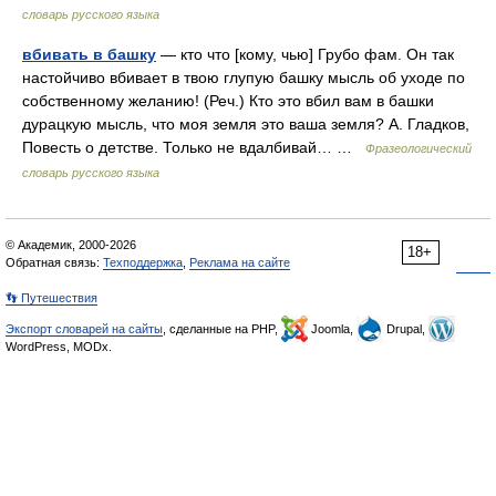
словарь русского языка
вбивать в башку
— кто что [кому, чью] Грубо фам. Он так
настойчиво вбивает в твою глупую башку мысль об уходе по
собственному желанию! (Реч.) Кто это вбил вам в башки
дурацкую мысль, что моя земля это ваша земля? А. Гладков,
Повесть о детстве. Только не вдалбивай… …
Фразеологический
словарь русского языка
© Академик, 2000-2026
18+
Обратная связь:
Техподдержка
,
Реклама на сайте
👣 Путешествия
Экспорт словарей на сайты
, сделанные на PHP,
Joomla,
Drupal,
WordPress, MODx.