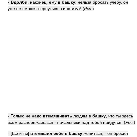
-
Вдолби
, наконец, ему
в башку
: нельзя бросать учёбу, он
уже не сможет вернуться в институт! (
Реч.
)
- Только не надо
втемяшивать
людям
в башку
, что ты здесь
всем распоряжаешься - начальники над тобой найдутся! (
Реч.
)
- [Если ты]
втемяшил себе в башку
жениться, - он бросил