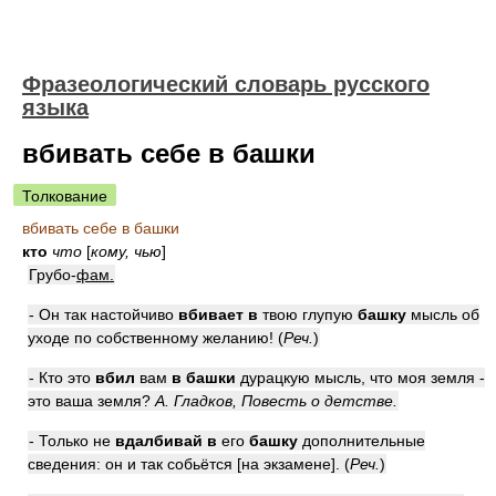
Фразеологический словарь русского
языка
вбивать себе в башки
Толкование
вбивать себе в башки
кто
что
[
кому, чью
]
Грубо-
фам.
- Он так настойчиво
вбивает в
твою глупую
башку
мысль об
уходе по собственному желанию! (
Реч.
)
- Кто это
вбил
вам
в башки
дурацкую мысль, что моя земля -
это ваша земля?
А. Гладков, Повесть о детстве.
- Только не
вдалбивай в
его
башку
дополнительные
сведения: он и так собьётся [на экзамене]. (
Реч.
)