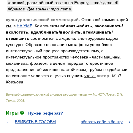
короткий, разъярённый взгляд на Егоршу, - твоё дело.
Ф.
Абрамов, Две зимы и три лета.
культурологический комментарий:
Основной комментарий
см.
в
НА УМЕ
. Компоненты
вбивать/вбить
,
вколачивать/
вколотить
,
вдалбливать/вдолбить
,
втемяшивать/
втемяшить
соотносятся с акционально-трудовым кодом
культуры. Образное основание метафоры уподобляет
интеллектуальный процесс производственному, а
интеллектуальное пространство человека - части машины,
механизма.
фразеол.
в целом передаёт стереотипное
представление об излишне настойчивом, грубом воздействии
на сознание человека с целью внушить
что-л.
автор:
М. Л.
Ковшова
Большой фразеологический словарь русского языка. — М.: АСТ-Пресс
.
Е.Н.
Телия
.
2006
.
Игры ⚽
Нужен реферат?
ВБИВАТЬ В ГОЛОВЫ
вбивать себе в башку